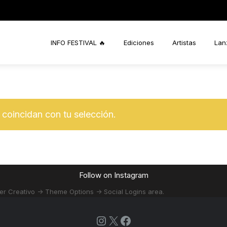
INFO FESTIVAL 🔥
Ediciones
Artistas
Lan
coincidan con tu selección.
Follow on Instagram
er Creativo -> Theme Options -> Social Logins area.
Instagram
X
Facebook