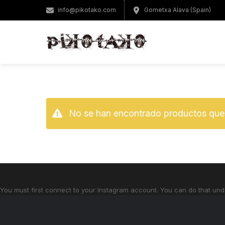
info@pikotako.com
Gometxa Alava (Spain)
No se han encontrado productos que 
You must first connect to your Instagram account. You can do that und