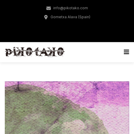
info@pikotako.com
Gometxa Alava (Spain)