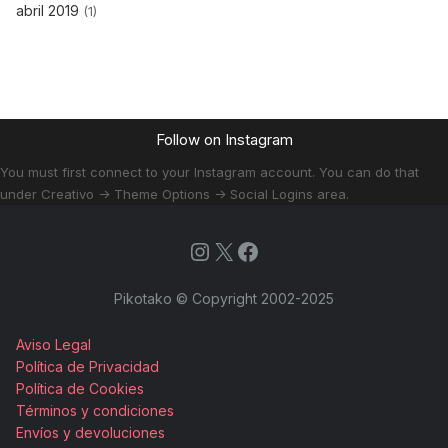
abril 2019
(1)
Follow on Instagram
You must first connect to your Instagram account. You can do that
under Creativo -> Theme Options -> Social Logins area.
Instagram
X
Facebook
Pikotako © Copyright 2002-2025
Aviso Legal
Política de Privacidad
Política de Cookies
Términos y condiciones
Envíos y devoluciones