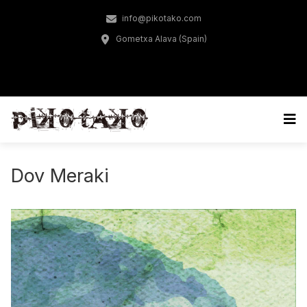
info@pikotako.com
Gometxa Alava (Spain)
Dov Meraki