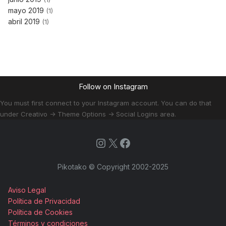
mayo 2019
(1)
abril 2019
(1)
Follow on Instagram
You must first connect to your Instagram account. You can do that
under Creativo -> Theme Options -> Social Logins area.
Instagram
X
Facebook
Pikotako © Copyright 2002-2025
Aviso Legal
Política de Privacidad
Política de Cookies
Términos y condiciones