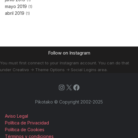
mayo 2019
(1)
abril 2019
(1)
Follow on Instagram
You must first connect to your Instagram account. You can do that
under Creativo -> Theme Options -> Social Logins area.
Instagram
X
Facebook
Pikotako © Copyright 2002-2025
Aviso Legal
Política de Privacidad
Política de Cookies
Términos y condiciones