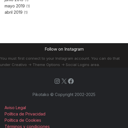
mayo 2019
(1)
abril 2019
(1)
Follow on Instagram
You must first connect to your Instagram account. You can do that
under Creativo -> Theme Options -> Social Logins area.
Instagram
X
Facebook
Pikotako © Copyright 2002-2025
Aviso Legal
Política de Privacidad
Política de Cookies
Términos y condiciones